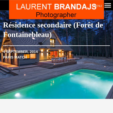
MENU
Navigation
principale
Résidence secondaire (Forêt de
Fontainebleau)
4 SEPTEMBER, 2014
PARIS MATCH