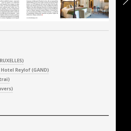
BRUXELLES)
 Hotel Reylof (GAND)
rai)
nvers)